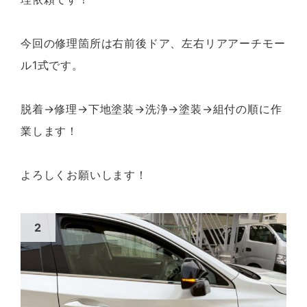
今回の修理箇所は右前後ドア、左右リアアーチモー
ル1式です。
脱着→修理→下地塗装→洗浄→塗装→組付の順に作
業します！
よろしくお願いします！