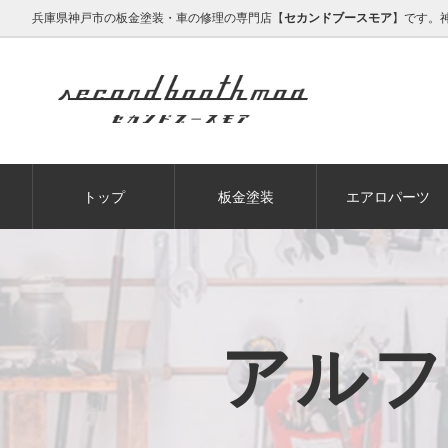
兵庫県神戸市の板金塗装・車の修理の専門店【
セカンドブースモア
】です。
トップ
板金塗装
エアロパーツ
アルフ