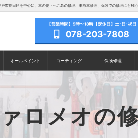
神戸市長田区を中心に、車の傷・へこみの修理、事故車修理、保険での修理にも対応
【営業時間】9時〜18時【定休日】土･日･祝日
078-203-7808
オールペイント
コーティング
保険修理
ァロメオの