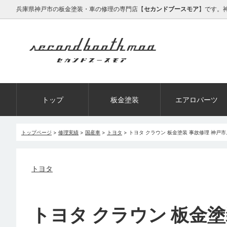
兵庫県神戸市の板金塗装・車の修理の専門店【
セカンドブースモア
】です。
トップ
板金塗装
エアロパーツ
トップページ
>
修理実績
>
国産車
>
トヨタ
>
トヨタ クラウン 板金塗装 事故修理 神戸
トヨタ
トヨタ クラウン 板金