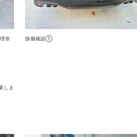
修理依
損傷確認①
業しま