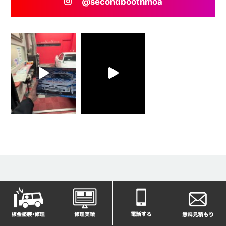
@secondboothmoa