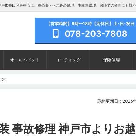
神戸市長田区を中心に、車の傷・へこみの修理、事故車修理、保険での修理にも対応
【営業時間】9時〜18時【定休日】土･日･祝日
078-203-7808
オールペイント
コーティング
保険修理
様です
最終更新日：2026年
塗装 事故修理 神戸市よりお