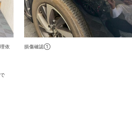
修理依
損傷確認①
ーで