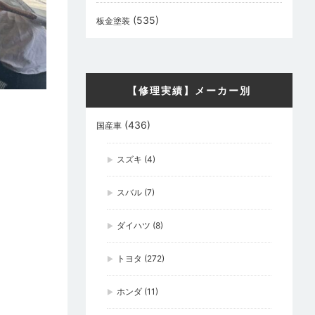
(535)
板金塗装
【修理実績】メーカー別
(436)
国産車
スズキ
(4)
スバル
(7)
ダイハツ
(8)
トヨタ
(272)
ホンダ
(11)