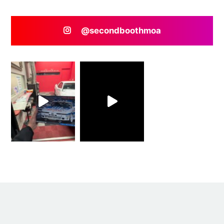
@secondboothmoa