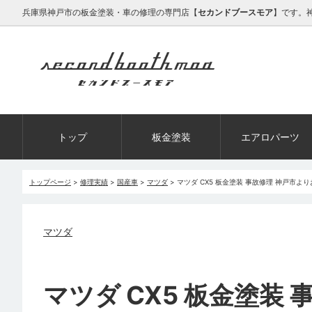
兵庫県神戸市の板金塗装・車の修理の専門店【
セカンドブースモア
】です。
トップ
板金塗装
エアロパーツ
トップページ
>
修理実績
>
国産車
>
マツダ
>
マツダ CX5 板金塗装 事故修理 神戸市よ
マツダ
マツダ CX5 板金塗装