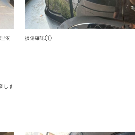
修理依
損傷確認①
業しま