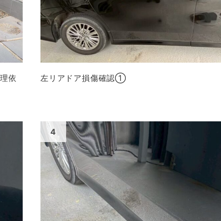
修理依
左リアドア損傷確認①