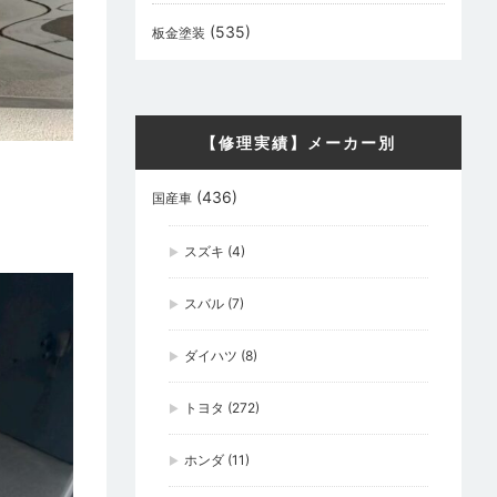
(535)
板金塗装
【修理実績】メーカー別
(436)
国産車
スズキ
(4)
スバル
(7)
ダイハツ
(8)
トヨタ
(272)
ホンダ
(11)