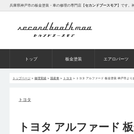
兵庫県神戸市の板金塗装・車の修理の専門店【
セカンドブースモア
】です。
トップ
板金塗装
エアロパーツ
トップページ
>
修理実績
>
国産車
>
トヨタ
>
トヨタ アルファード 板金塗装 神戸市よ
トヨタ
トヨタ アルファード 