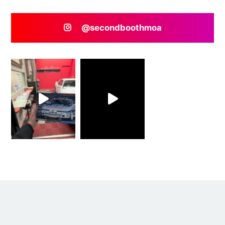
@secondboothmoa