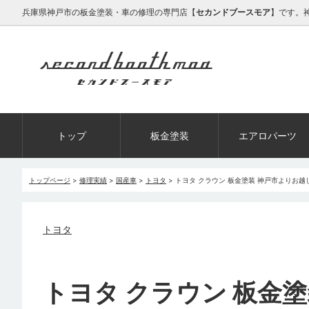
兵庫県神戸市の板金塗装・車の修理の専門店【
セカンドブースモア
】です。
トップ
板金塗装
エアロパーツ
トップページ
>
修理実績
>
国産車
>
トヨタ
>
トヨタ クラウン 板金塗装 神戸市よりお
トヨタ
トヨタ クラウン 板金