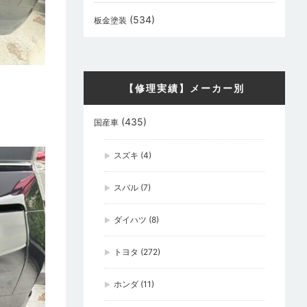
(534)
板金塗装
【修理実績】メーカー別
(435)
国産車
スズキ
(4)
スバル
(7)
ダイハツ
(8)
トヨタ
(272)
ホンダ
(11)