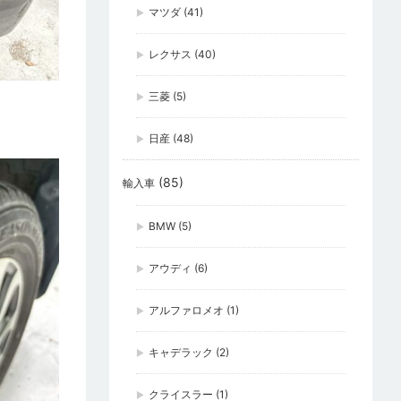
マツダ
(41)
レクサス
(40)
三菱
(5)
日産
(48)
(85)
輸入車
BMW
(5)
アウディ
(6)
アルファロメオ
(1)
キャデラック
(2)
クライスラー
(1)