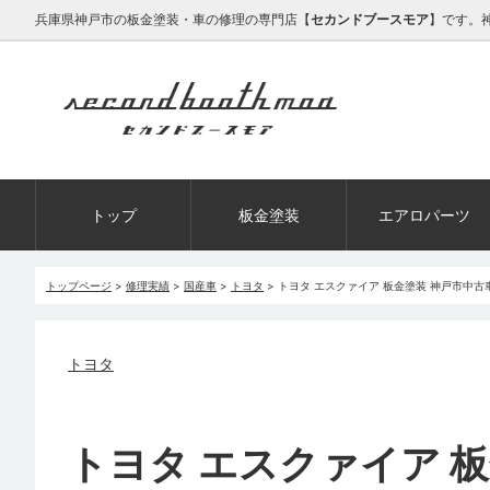
兵庫県神戸市の板金塗装・車の修理の専門店【
セカンドブースモア
】です。
トップ
板金塗装
エアロパーツ
トップページ
>
修理実績
>
国産車
>
トヨタ
>
トヨタ エスクァイア 板金塗装 神戸市中
トヨタ
トヨタ エスクァイア 