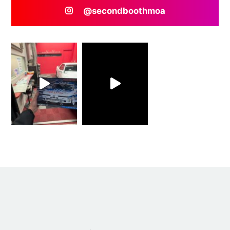
@secondboothmoa