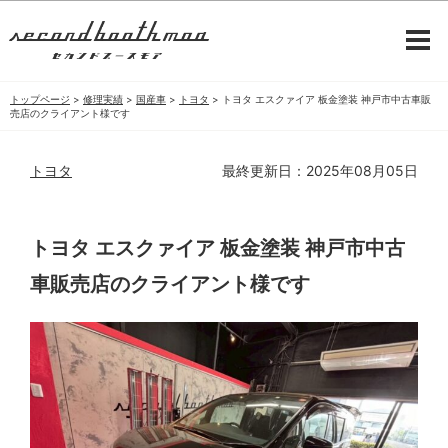
トップページ
>
修理実績
>
国産車
>
トヨタ
>
トヨタ エスクァイア 板金塗装 神戸市中古車販
売店のクライアント様です
トヨタ
最終更新日：2025年08月05日
トヨタ エスクァイア 板金塗装 神戸市中古
車販売店のクライアント様です