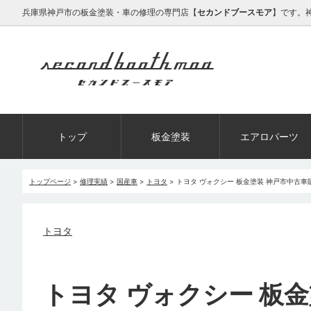
兵庫県神戸市の板金塗装・車の修理の専門店【
セカンドブースモア
】です。
トップ
板金塗装
エアロパーツ
トップページ
>
修理実績
>
国産車
>
トヨタ
>
トヨタ ヴォクシー 板金塗装 神戸市中古
トヨタ
トヨタ ヴォクシー 板