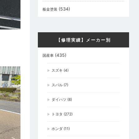
(534)
板金塗装
【修理実績】メーカー別
(435)
国産車
スズキ
(4)
スバル
(7)
ダイハツ
(8)
トヨタ
(272)
ホンダ
(11)