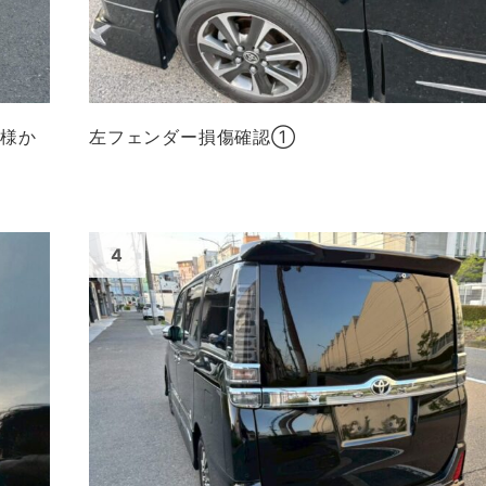
ト様か
左フェンダー損傷確認①