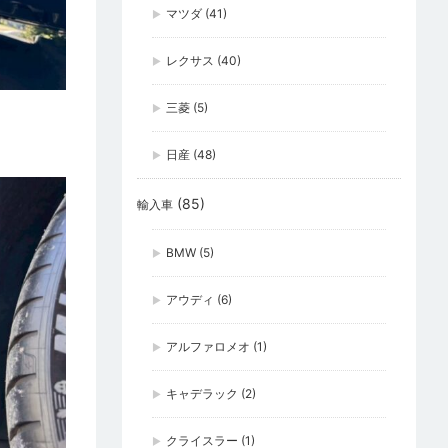
マツダ
(41)
レクサス
(40)
三菱
(5)
日産
(48)
(85)
輸入車
BMW
(5)
アウディ
(6)
アルファロメオ
(1)
キャデラック
(2)
クライスラー
(1)