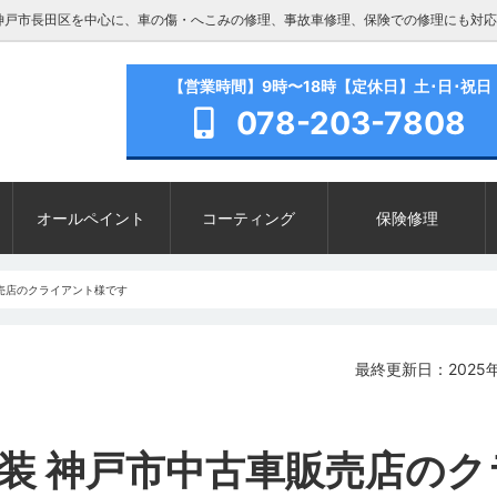
神戸市長田区を中心に、車の傷・へこみの修理、事故車修理、保険での修理にも対応
【営業時間】9時〜18時【定休日】土･日･祝日
078-203-7808
オールペイント
コーティング
保険修理
販売店のクライアント様です
最終更新日：2025年
塗装 神戸市中古車販売店のク