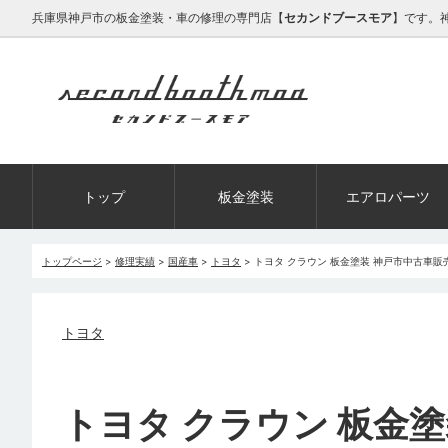
兵庫県神戸市の板金塗装・車の修理の専門店【
セカンドブースモア
】です。
トップ
板金塗装
エアロパーツ
トップページ
>
修理実績
>
国産車
>
トヨタ
>
トヨタ クラウン 板金塗装 神戸市中古車
トヨタ
トヨタ クラウン 板金