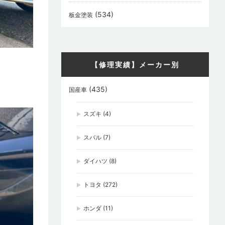
(534)
板金塗装
【修理実績】メーカー別
(435)
国産車
スズキ
(4)
スバル
(7)
ダイハツ
(8)
トヨタ
(272)
ホンダ
(11)