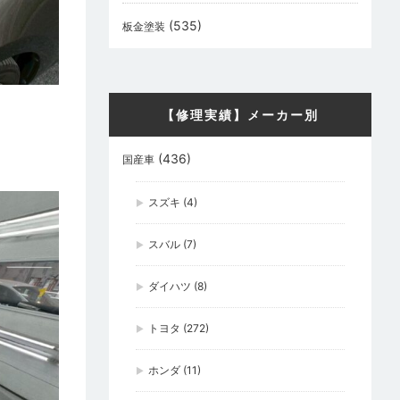
(535)
板金塗装
【修理実績】メーカー別
(436)
国産車
スズキ
(4)
スバル
(7)
ダイハツ
(8)
トヨタ
(272)
ホンダ
(11)