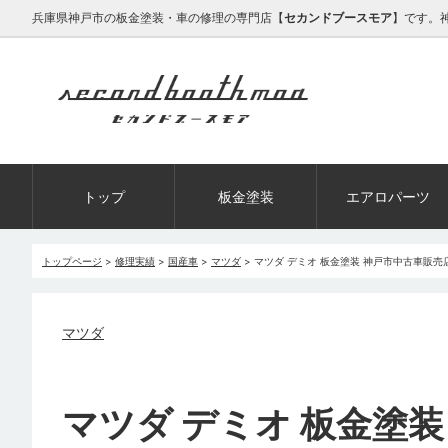
兵庫県神戸市の板金塗装・車の修理の専門店【
セカンドブースモア
】です。
トップ
板金塗装
エアロパーツ
トップページ
>
修理実績
>
国産車
>
マツダ
>
マツダ デミオ 板金塗装 神戸市中古車販
マツダ
マツダ デミオ 板金塗