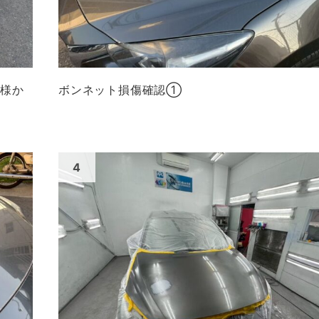
ト様か
ボンネット損傷確認①